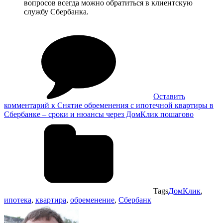
вопросов всегда можно обратиться в клиентскую
службу Сбербанка.
Оставить
комментарий
к Снятие обременения с ипотечной квартиры в
Сбербанке – сроки и нюансы через ДомКлик пошагово
Tags
ДомКлик
,
ипотека
,
квартира
,
обременение
,
Сбербанк