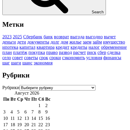
Search
Метки
2023
2025
Сбербанк
банк
возврат
выгода
выгодно
вычет
деньги
дети
документы
долг
дом
жилье
заем
займ
имущество
ипотека
капитал
квартира
кредит
кредиты
налог
обременение
план
платёж
покупка
право
развод
расчет
риск
сбер
сделка
село
совет
советы
срок
сроки
сэкономить
условия
финансы
шаг
шаги
шанс
экономия
Рубрики
Рубрики
Август 2026
Пн
Вт
Ср
Чт
Пт
Сб
Вс
1
2
3
4
5
6
7
8
9
10
11
12
13
14
15
16
17
18
19
20
21
22
23