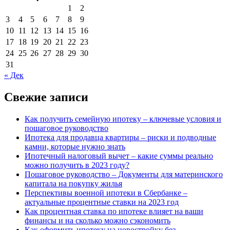
1
2
3
4
5
6
7
8
9
10
11
12
13
14
15
16
17
18
19
20
21
22
23
24
25
26
27
28
29
30
31
« Дек
Свежие записи
Как получить семейную ипотеку – ключевые условия и
пошаговое руководство
Ипотека для продавца квартиры – риски и подводные
камни, которые нужно знать
Ипотечный налоговый вычет – какие суммы реально
можно получить в 2023 году?
Пошаговое руководство – Документы для материнского
капитала на покупку жилья
Перспективы военной ипотеки в Сбербанке –
актуальные процентные ставки на 2023 год
Как процентная ставка по ипотеке влияет на ваши
финансы и на сколько можно сэкономить
Как оформить ипотеку на новостройку без