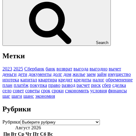
Search
Метки
2023
2025
Сбербанк
банк
возврат
выгода
выгодно
вычет
деньги
дети
документы
долг
дом
жилье
заем
займ
имущество
ипотека
капитал
квартира
кредит
кредиты
налог
обременение
план
платёж
покупка
право
развод
расчет
риск
сбер
сделка
село
совет
советы
срок
сроки
сэкономить
условия
финансы
шаг
шаги
шанс
экономия
Рубрики
Рубрики
Август 2026
Пн
Вт
Ср
Чт
Пт
Сб
Вс