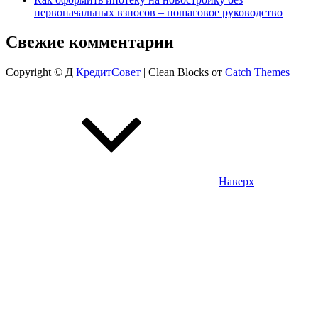
первоначальных взносов – пошаговое руководство
Свежие комментарии
Copyright © Д
КредитСовет
|
Clean Blocks от
Catch Themes
Наверх