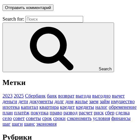
Search for:
Search
Метки
2023
2025
Сбербанк
банк
возврат
выгода
выгодно
вычет
деньги
дети
документы
долг
дом
жилье
заем
займ
имущество
ипотека
капитал
квартира
кредит
кредиты
налог
обременение
план
платёж
покупка
право
развод
расчет
риск
сбер
сделка
село
совет
советы
срок
сроки
сэкономить
условия
финансы
шаг
шаги
шанс
экономия
Рубрики