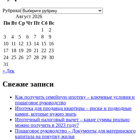
Рубрики
Август 2026
Пн
Вт
Ср
Чт
Пт
Сб
Вс
1
2
3
4
5
6
7
8
9
10
11
12
13
14
15
16
17
18
19
20
21
22
23
24
25
26
27
28
29
30
31
« Дек
Свежие записи
Как получить семейную ипотеку – ключевые условия и
пошаговое руководство
Ипотека для продавца квартиры – риски и подводные
камни, которые нужно знать
Ипотечный налоговый вычет – какие суммы реально
можно получить в 2023 году?
Пошаговое руководство – Документы для материнского
капитала на покупку жилья