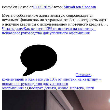
Posted on
Posted on
02.05.2025
Автор:
Михайлов Ярослав
Мечта о собственном жилье зачастую сопровождается
немалыми финансовыми затратами, особенно когда речь идет
о покупке квартиры с использованием ипотечного кредита. …
Читать далее
Как вернуть 13% от ипотеки на квартиру –
пошаговое руководство для успешного оформления
Оставить
комментарий
к Как вернуть 13% от ипотеки на квартиру –
пошаговое руководство для успешного
оформления
Tags
возврат
,
деньги
,
жилье
,
ипотека
,
шаги