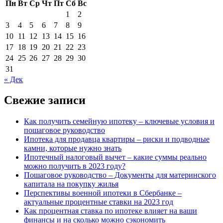
Пн
Вт
Ср
Чт
Пт
Сб
Вс
1
2
3
4
5
6
7
8
9
10
11
12
13
14
15
16
17
18
19
20
21
22
23
24
25
26
27
28
29
30
31
« Дек
Свежие записи
Как получить семейную ипотеку – ключевые условия и
пошаговое руководство
Ипотека для продавца квартиры – риски и подводные
камни, которые нужно знать
Ипотечный налоговый вычет – какие суммы реально
можно получить в 2023 году?
Пошаговое руководство – Документы для материнского
капитала на покупку жилья
Перспективы военной ипотеки в Сбербанке –
актуальные процентные ставки на 2023 год
Как процентная ставка по ипотеке влияет на ваши
финансы и на сколько можно сэкономить