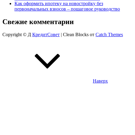
Как оформить ипотеку на новостройку без
первоначальных взносов – пошаговое руководство
Свежие комментарии
Copyright © Д
КредитСовет
|
Clean Blocks от
Catch Themes
Наверх