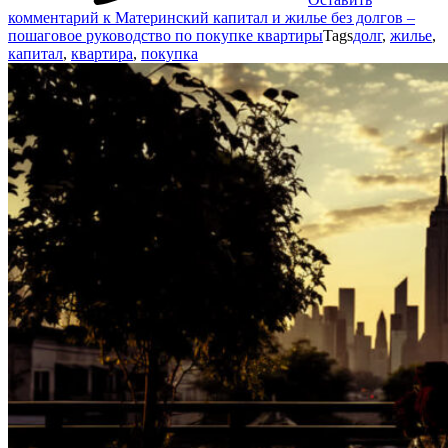
комментарий
к Материнский капитал и жилье без долгов –
пошаговое руководство по покупке квартиры
Tags
долг
,
жилье
,
капитал
,
квартира
,
покупка