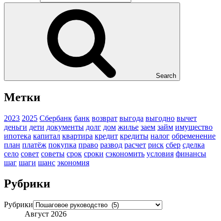
Search
Метки
2023
2025
Сбербанк
банк
возврат
выгода
выгодно
вычет
деньги
дети
документы
долг
дом
жилье
заем
займ
имущество
ипотека
капитал
квартира
кредит
кредиты
налог
обременение
план
платёж
покупка
право
развод
расчет
риск
сбер
сделка
село
совет
советы
срок
сроки
сэкономить
условия
финансы
шаг
шаги
шанс
экономия
Рубрики
Рубрики
Август 2026