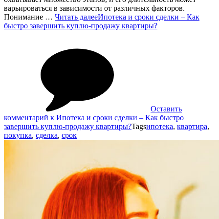
варьироваться в зависимости от различных факторов.
Понимание …
Читать далее
Ипотека и сроки сделки – Как
быстро завершить куплю-продажу квартиры?
Оставить
комментарий
к Ипотека и сроки сделки – Как быстро
завершить куплю-продажу квартиры?
Tags
ипотека
,
квартира
,
покупка
,
сделка
,
срок