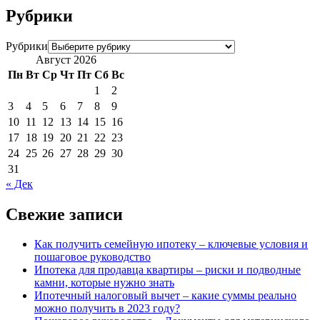
Рубрики
Рубрики
Август 2026
Пн
Вт
Ср
Чт
Пт
Сб
Вс
1
2
3
4
5
6
7
8
9
10
11
12
13
14
15
16
17
18
19
20
21
22
23
24
25
26
27
28
29
30
31
« Дек
Свежие записи
Как получить семейную ипотеку – ключевые условия и
пошаговое руководство
Ипотека для продавца квартиры – риски и подводные
камни, которые нужно знать
Ипотечный налоговый вычет – какие суммы реально
можно получить в 2023 году?