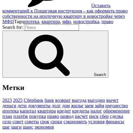
Оставить
комментарий
к Пошаговая инструкция – как оформить право
собственности на ипотечную квартиру в новостройке через
МФЦ
Tags
ипотека
,
квартира
,
мфц
,
новостройка
,
право
Search for:
Search
Метки
2023
2025
Сбербанк
банк
возврат
выгода
выгодно
вычет
деньги
дети
документы
долг
дом
жилье
заем
займ
имущество
ипотека
капитал
квартира
кредит
кредиты
налог
обременение
план
платёж
покупка
право
развод
расчет
риск
сбер
сделка
село
совет
советы
срок
сроки
сэкономить
условия
финансы
шаг
шаги
шанс
экономия