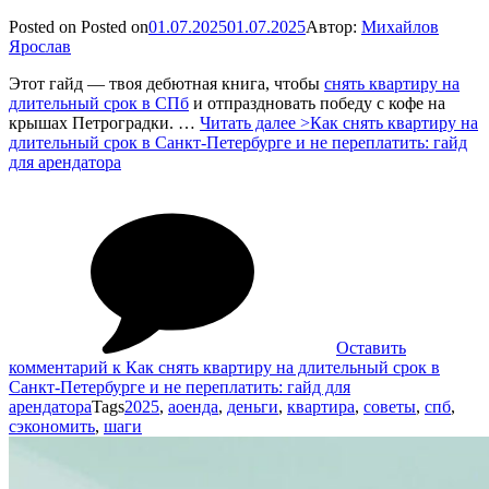
Posted on
Posted on
01.07.2025
01.07.2025
Автор:
Михайлов
Ярослав
Этот гайд — твоя дебютная книга, чтобы
снять квартиру на
длительный срок в СПб
и отпраздновать победу с кофе на
крышах Петроградки. …
Читать далее >
Как снять квартиру на
длительный срок в Санкт-Петербурге и не переплатить: гайд
для арендатора
Оставить
комментарий
к Как снять квартиру на длительный срок в
Санкт-Петербурге и не переплатить: гайд для
арендатора
Tags
2025
,
аоенда
,
деньги
,
квартира
,
советы
,
спб
,
сэкономить
,
шаги