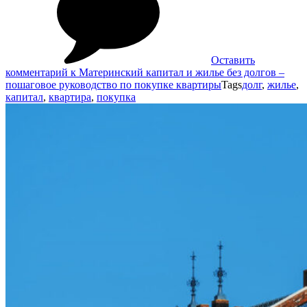
Оставить
комментарий
к Материнский капитал и жилье без долгов –
пошаговое руководство по покупке квартиры
Tags
долг
,
жилье
,
капитал
,
квартира
,
покупка