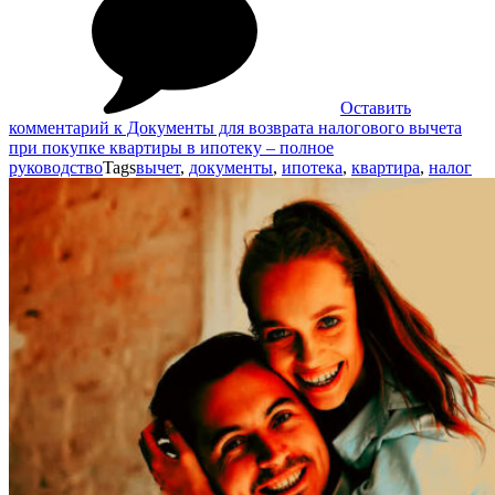
Оставить
комментарий
к Документы для возврата налогового вычета
при покупке квартиры в ипотеку – полное
руководство
Tags
вычет
,
документы
,
ипотека
,
квартира
,
налог