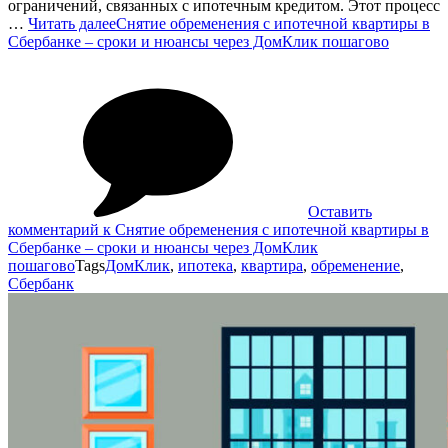
ограничений, связанных с ипотечным кредитом. Этот процесс
…
Читать далее
Снятие обременения с ипотечной квартиры в
Сбербанке – сроки и нюансы через ДомКлик пошагово
Оставить
комментарий
к Снятие обременения с ипотечной квартиры в
Сбербанке – сроки и нюансы через ДомКлик
пошагово
Tags
ДомКлик
,
ипотека
,
квартира
,
обременение
,
Сбербанк