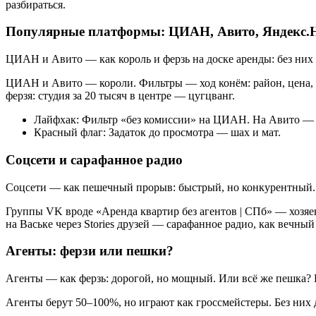
разбираться.
Популярные платформы: ЦИАН, Авито, Яндекс.
ЦИАН и Авито — как король и ферзь на доске аренды: без них 
ЦИАН и Авито — короли. Фильтры — ход конём: район, цена, 
ферзя: студия за 20 тысяч в центре — цугцванг.
Лайфхак: Фильтр «без комиссии» на ЦИАН. На Авито — 
Красный флаг: Задаток до просмотра — шах и мат.
Соцсети и сарафанное радио
Соцсети — как пешечный прорыв: быстрый, но конкурентный. 
Группы VK вроде «Аренда квартир без агентов | СПб» — хозяев
на Ваське через Stories друзей — сарафанное радио, как вечный
Агенты: ферзи или пешки?
Агенты — как ферзь: дорогой, но мощный. Или всё же пешка? 
Агенты берут 50–100%, но играют как гроссмейстеры. Без них д