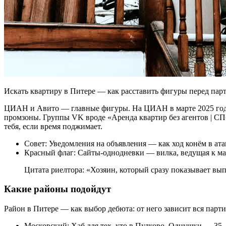
Искать квартиру в Питере — как расставить фигуры перед парт
ЦИАН и Авито — главные фигуры. На ЦИАН в марте 2025 года 
промзоны. Группы VK вроде «Аренда квартир без агентов | С
тебя, если время поджимает.
Совет: Уведомления на объявления — как ход конём в ата
Красный флаг: Сайты-однодневки — вилка, ведущая к ма
Цитата риелтора: «Хозяин, который сразу показывает вып
Какие районы подойдут
Район в Питере — как выбор дебюта: от него зависит вся парт
Московский: Хаб для тех, кто в Пулково. Однушки — 35–