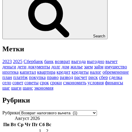
Search
Метки
2023
2025
Сбербанк
банк
возврат
выгода
выгодно
вычет
деньги
дети
документы
долг
дом
жилье
заем
займ
имущество
ипотека
капитал
квартира
кредит
кредиты
налог
обременение
план
платёж
покупка
право
развод
расчет
риск
сбер
сделка
село
совет
советы
срок
сроки
сэкономить
условия
финансы
шаг
шаги
шанс
экономия
Рубрики
Рубрики
Август 2026
Пн
Вт
Ср
Чт
Пт
Сб
Вс
1
2