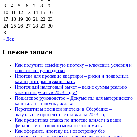
3
4
5
6
7
8
9
10
11
12
13
14
15
16
17
18
19
20
21
22
23
24
25
26
27
28
29
30
31
« Дек
Свежие записи
Как получить семейную ипотеку – ключевые условия и
пошаговое руководство
Ипотека для продавца квартиры – риски и подводные
камни, которые нужно знать
Ипотечный налоговый вычет – какие суммы реально
можно получить в 2023 году?
Пошаговое руководство – Документы для материнского
капитала на покупку жилья
Перспективы военной ипотеки в Сбербанке –
актуальные процентные ставки на 2023 год
Как процентная ставка по ипотеке влияет на ваши
финансы и на сколько можно сэкономить
Как оформить ипотеку на новостройку без
первоначальных взносов – пошаговое руководство