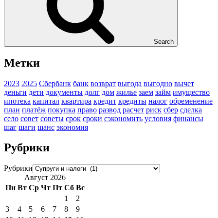
Search
Метки
2023
2025
Сбербанк
банк
возврат
выгода
выгодно
вычет
деньги
дети
документы
долг
дом
жилье
заем
займ
имущество
ипотека
капитал
квартира
кредит
кредиты
налог
обременение
план
платёж
покупка
право
развод
расчет
риск
сбер
сделка
село
совет
советы
срок
сроки
сэкономить
условия
финансы
шаг
шаги
шанс
экономия
Рубрики
Рубрики
Август 2026
Пн
Вт
Ср
Чт
Пт
Сб
Вс
1
2
3
4
5
6
7
8
9