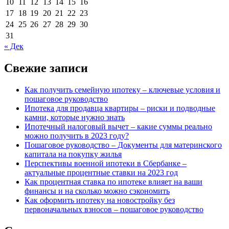
10
11
12
13
14
15
16
17
18
19
20
21
22
23
24
25
26
27
28
29
30
31
« Дек
Свежие записи
Как получить семейную ипотеку – ключевые условия и
пошаговое руководство
Ипотека для продавца квартиры – риски и подводные
камни, которые нужно знать
Ипотечный налоговый вычет – какие суммы реально
можно получить в 2023 году?
Пошаговое руководство – Документы для материнского
капитала на покупку жилья
Перспективы военной ипотеки в Сбербанке –
актуальные процентные ставки на 2023 год
Как процентная ставка по ипотеке влияет на ваши
финансы и на сколько можно сэкономить
Как оформить ипотеку на новостройку без
первоначальных взносов – пошаговое руководство