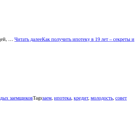
юдей, …
Читать далее
Как получить ипотеку в 19 лет – секреты и
лодых заемщиков
Tags
заем
,
ипотека
,
кредит
,
молодость
,
совет