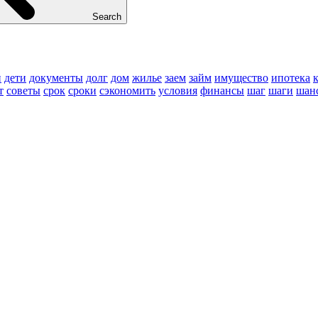
Search
и
дети
документы
долг
дом
жилье
заем
займ
имущество
ипотека
т
советы
срок
сроки
сэкономить
условия
финансы
шаг
шаги
шан