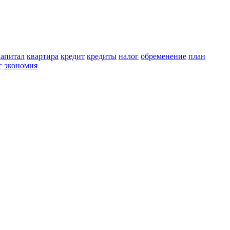
капитал
квартира
кредит
кредиты
налог
обременение
план
с
экономия