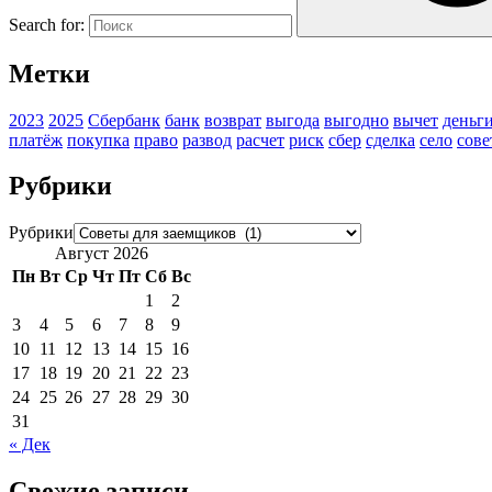
Search for:
Метки
2023
2025
Сбербанк
банк
возврат
выгода
выгодно
вычет
деньг
платёж
покупка
право
развод
расчет
риск
сбер
сделка
село
сове
Рубрики
Рубрики
Август 2026
Пн
Вт
Ср
Чт
Пт
Сб
Вс
1
2
3
4
5
6
7
8
9
10
11
12
13
14
15
16
17
18
19
20
21
22
23
24
25
26
27
28
29
30
31
« Дек
Свежие записи