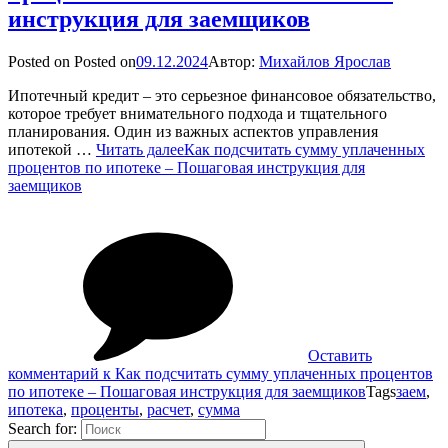
инструкция для заемщиков
Posted on
Posted on
09.12.2024
Автор:
Михайлов Ярослав
Ипотечный кредит – это серьезное финансовое обязательство,
которое требует внимательного подхода и тщательного
планирования. Один из важных аспектов управления
ипотекой …
Читать далее
Как подсчитать сумму уплаченных
процентов по ипотеке – Пошаговая инструкция для
заемщиков
Оставить
комментарий
к Как подсчитать сумму уплаченных процентов
по ипотеке – Пошаговая инструкция для заемщиков
Tags
заем
,
ипотека
,
проценты
,
расчет
,
сумма
Search for: