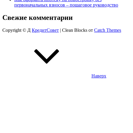
первоначальных взносов – пошаговое руководство
Свежие комментарии
Copyright © Д
КредитСовет
|
Clean Blocks от
Catch Themes
Наверх