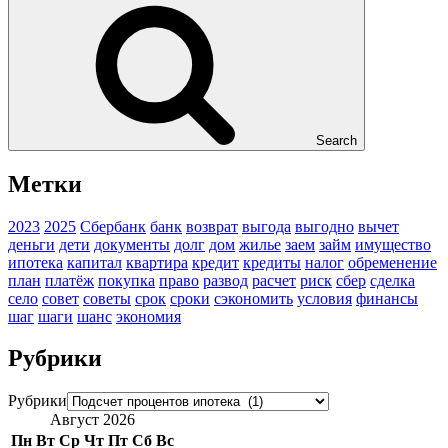
Search
Метки
2023
2025
Сбербанк
банк
возврат
выгода
выгодно
вычет
деньги
дети
документы
долг
дом
жилье
заем
займ
имущество
ипотека
капитал
квартира
кредит
кредиты
налог
обременение
план
платёж
покупка
право
развод
расчет
риск
сбер
сделка
село
совет
советы
срок
сроки
сэкономить
условия
финансы
шаг
шаги
шанс
экономия
Рубрики
Рубрики
Август 2026
Пн
Вт
Ср
Чт
Пт
Сб
Вс