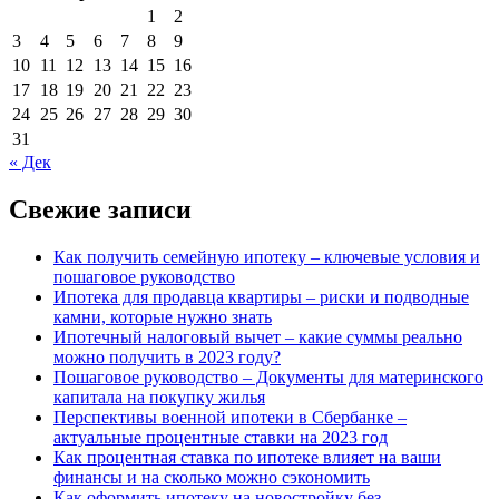
1
2
3
4
5
6
7
8
9
10
11
12
13
14
15
16
17
18
19
20
21
22
23
24
25
26
27
28
29
30
31
« Дек
Свежие записи
Как получить семейную ипотеку – ключевые условия и
пошаговое руководство
Ипотека для продавца квартиры – риски и подводные
камни, которые нужно знать
Ипотечный налоговый вычет – какие суммы реально
можно получить в 2023 году?
Пошаговое руководство – Документы для материнского
капитала на покупку жилья
Перспективы военной ипотеки в Сбербанке –
актуальные процентные ставки на 2023 год
Как процентная ставка по ипотеке влияет на ваши
финансы и на сколько можно сэкономить
Как оформить ипотеку на новостройку без