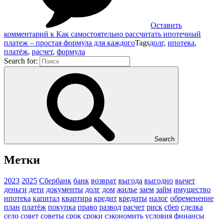
Оставить
комментарий
к Как самостоятельно рассчитать ипотечный
платеж – простая формула для каждого
Tags
долг
,
ипотека
,
платёж
,
расчет
,
формула
Search for:
Search
Метки
2023
2025
Сбербанк
банк
возврат
выгода
выгодно
вычет
деньги
дети
документы
долг
дом
жилье
заем
займ
имущество
ипотека
капитал
квартира
кредит
кредиты
налог
обременение
план
платёж
покупка
право
развод
расчет
риск
сбер
сделка
село
совет
советы
срок
сроки
сэкономить
условия
финансы