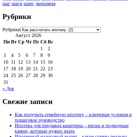
шаг
шаги
шанс
экономия
Рубрики
Рубрики
Август 2026
Пн
Вт
Ср
Чт
Пт
Сб
Вс
1
2
3
4
5
6
7
8
9
10
11
12
13
14
15
16
17
18
19
20
21
22
23
24
25
26
27
28
29
30
31
« Дек
Свежие записи
Как получить семейную ипотеку – ключевые условия и
пошаговое руководство
Ипотека для продавца квартиры – риски и подводные
камни, которые нужно знать
Ипотечный налоговый вычет – какие суммы реально