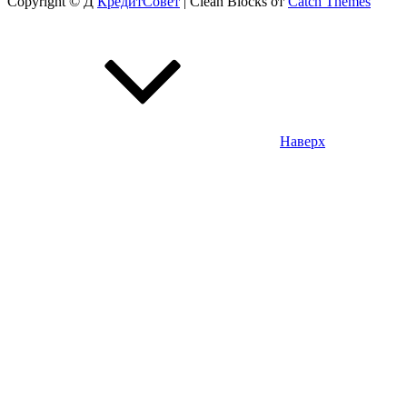
Copyright © Д
КредитСовет
|
Clean Blocks от
Catch Themes
Наверх