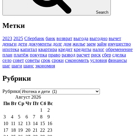
Search
Метки
2023
2025
Сбербанк
банк
возврат
выгода
выгодно
вычет
деньги
дети
документы
долг
дом
жилье
заем
займ
имущество
ипотека
капитал
квартира
кредит
кредиты
налог
обременение
план
платёж
покупка
право
развод
расчет
риск
сбер
сделка
село
совет
советы
срок
сроки
сэкономить
условия
финансы
шаг
шаги
шанс
экономия
Рубрики
Рубрики
Август 2026
Пн
Вт
Ср
Чт
Пт
Сб
Вс
1
2
3
4
5
6
7
8
9
10
11
12
13
14
15
16
17
18
19
20
21
22
23