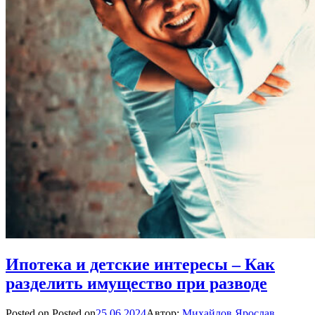
Ипотека и детские интересы – Как
разделить имущество при разводе
Posted on
Posted on
25.06.2024
Автор:
Михайлов Ярослав