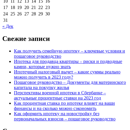
10
11
12
13
14
15
16
17
18
19
20
21
22
23
24
25
26
27
28
29
30
31
« Дек
Свежие записи
Как получить семейную ипотеку – ключевые условия и
пошаговое руководство
Ипотека для продавца квартиры – риски и подводные
камни, которые нужно знать
Ипотечный налоговый вычет – какие суммы реально
можно получить в 2023 году?
Пошаговое руководство – Документы для материнского
капитала на покупку жилья
Перспективы военной ипотеки в Сбербанке –
актуальные процентные ставки на 2023 год
Как процентная ставка по ипотеке влияет на ваши
финансы и на сколько можно сэкономить
Как оформить ипотеку на новостройку без
первоначальных взносов – пошаговое руководство