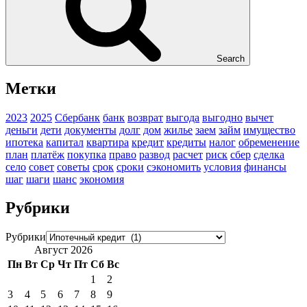
Search
Метки
2023
2025
Сбербанк
банк
возврат
выгода
выгодно
вычет
деньги
дети
документы
долг
дом
жилье
заем
займ
имущество
ипотека
капитал
квартира
кредит
кредиты
налог
обременение
план
платёж
покупка
право
развод
расчет
риск
сбер
сделка
село
совет
советы
срок
сроки
сэкономить
условия
финансы
шаг
шаги
шанс
экономия
Рубрики
Рубрики
Август 2026
Пн
Вт
Ср
Чт
Пт
Сб
Вс
1
2
3
4
5
6
7
8
9