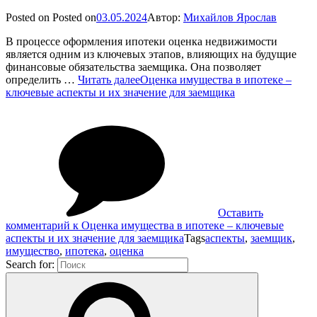
Posted on
Posted on
03.05.2024
Автор:
Михайлов Ярослав
В процессе оформления ипотеки оценка недвижимости
является одним из ключевых этапов, влияющих на будущие
финансовые обязательства заемщика. Она позволяет
определить …
Читать далее
Оценка имущества в ипотеке –
ключевые аспекты и их значение для заемщика
Оставить
комментарий
к Оценка имущества в ипотеке – ключевые
аспекты и их значение для заемщика
Tags
аспекты
,
заемщик
,
имущество
,
ипотека
,
оценка
Search for: