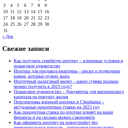
3
4
5
6
7
8
9
10
11
12
13
14
15
16
17
18
19
20
21
22
23
24
25
26
27
28
29
30
31
« Дек
Свежие записи
Как получить семейную ипотеку – ключевые условия и
пошаговое руководство
Ипотека для продавца квартиры – риски и подводные
камни, которые нужно знать
Ипотечный налоговый вычет – какие суммы реально
можно получить в 2023 году?
Пошаговое руководство – Документы для материнского
капитала на покупку жилья
Перспективы военной ипотеки в Сбербанке –
актуальные процентные ставки на 2023 год
Как процентная ставка по ипотеке влияет на ваши
финансы и на сколько можно сэкономить
Как оформить ипотеку на новостройку без
первоначальных взносов – пошаговое руководство