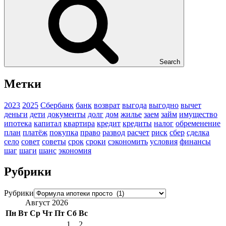
Search
Метки
2023
2025
Сбербанк
банк
возврат
выгода
выгодно
вычет
деньги
дети
документы
долг
дом
жилье
заем
займ
имущество
ипотека
капитал
квартира
кредит
кредиты
налог
обременение
план
платёж
покупка
право
развод
расчет
риск
сбер
сделка
село
совет
советы
срок
сроки
сэкономить
условия
финансы
шаг
шаги
шанс
экономия
Рубрики
Рубрики
Август 2026
Пн
Вт
Ср
Чт
Пт
Сб
Вс
1
2